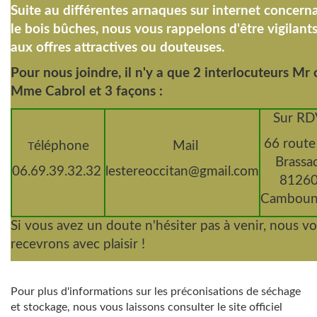
Suite au différentes arnaques sur internet concern
le bois bûches, nous vous rappelons d'être vigilant
aux offres attractives ou douteuses.
Pour nous joindre, il n'y a que 2 interlocuteurs Mr
Mme Cabrol et 3 façons :
Sur RD
66 route
éléphone
M
ail
T
Brassac
06.69.39.32.32
lestereoccitan@gmail.com
8126
Camboun
Si vous avez un doute n'hésiter pas à venir, nous v
recevrons avec plaisir !
Pour plus d'informations sur les préconisations de séchage
et stockage, nous vous laissons consulter le site officiel